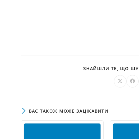
ЗНАЙШЛИ ТЕ, ЩО ШУК
Відкрити
Ві
в
в
новому
но
вікні
вік
ВАС ТАКОЖ МОЖЕ ЗАЦІКАВИТИ