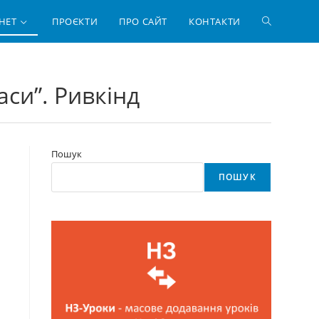
ПЕРЕМКНУ
НЕТ
ПРОЄКТИ
ПРО САЙТ
КОНТАКТИ
ПОШУК
си”. Ривкінд
НА
ВЕБ-
Пошук
ПОШУК
САЙТІ