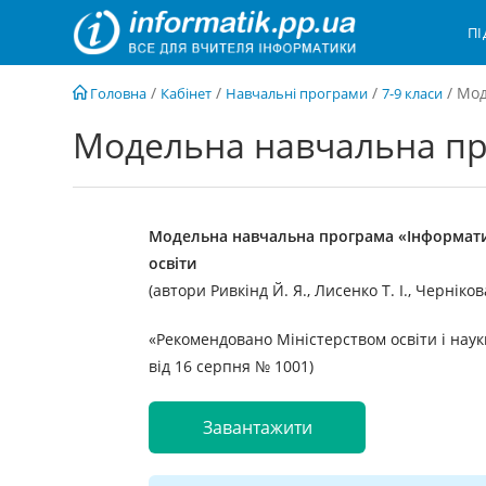
Перейти
П
до
вмісту
/
/
/
/
Мод
Головна
Кабінет
Навчальні програми
7-9 класи
Модельна навчальна про
Модельна навчальна програма «Інформатика
освіти
(автори Ривкінд Й. Я., Лисенко Т. І., Черніков
«Рекомендовано Міністерством освіти і науки
від 16 серпня № 1001)
Завантажити