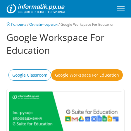
Перейти
до
вмісту
Головна
Онлайн-сервіси
/
/
Google Workspace For Education
Google Workspace For
Education
Google Classroom
Google Workspace For Education