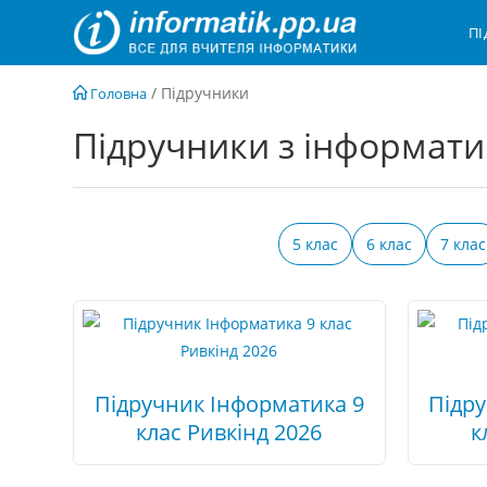
Перейти
П
до
вмісту
/
Підручники
Головна
Підручники з інформат
5 клас
6 клас
7 клас
Підручник Інформатика 9
Підр
клас Ривкінд 2026
к