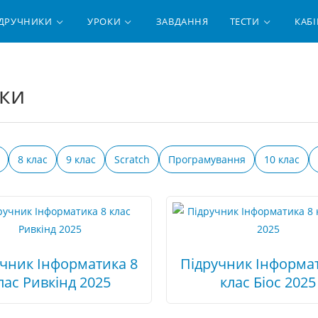
ІДРУЧНИКИ
УРОКИ
ЗАВДАННЯ
ТЕСТИ
КАБІ
ики
8 клас
9 клас
Scratch
Програмування
10 клас
учник Інформатика 8
Підручник Інформат
лас Ривкінд 2025
клас Біос 2025