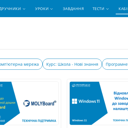
ІДРУЧНИКИ
УРОКИ
ЗАВДАННЯ
ТЕСТИ
КАБІ
омп'ютерна мережа
Курс: Школа - Нові знання
Програмне