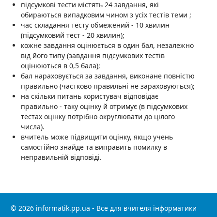
підсумкові тести містять 24 завдання, які
обираються випадковим чином з усіх тестів теми ;
час складання тесту обмежений - 10 хвилин
(підсумковий тест - 20 хвилин);
кожне завдання оцінюється в один бал, незалежно
від його типу (завдання підсумкових тестів
оцінюються в 0,5 бала);
бал нараховується за завдання, виконане повністю
правильно (частково правильні не зараховуються);
на скільки питань користувач відповідає
правильно - таку оцінку й отримує (в підсумкових
тестах оцінку потрібно округлювати до цілого
числа).
вчитель може підвищити оцінку, якщо учень
самостійно знайде та виправить помилку в
неправильній відповіді.
© 2026 informatik.pp.ua - Все для вчителя інформатики