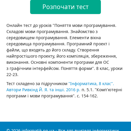
Розпочати тест
Онлайн тест до уроків "Поняття мови програмування.
Складові мови програмування. Знайомство з
середовищем програмування. Елементи вікна
середовища програмування. Програмний проект і
файли, що входять до його складу. Створення
найпростішого проекту, його компіляція, збереження,
виконання. Основні компоненти програми для ОС
з графічним інтерфейсом. Поняття форми". 8 клас, уроки
22-23.
Тест складено за підручником
"Інформатика, 8 клас".
Автори Ривкінд Й. Я. та інші. 2016 р.
п. 5.1. "Комп'ютерні
програми і мови програмування". с. 154-162.
© 2026 informatik.pp.ua - Все для вчителя інформатики