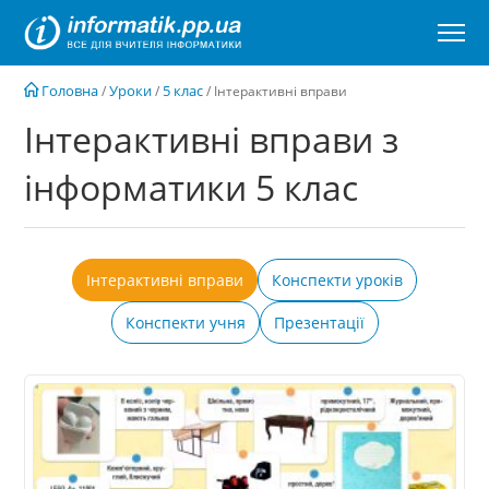
Перейти
до
вмісту
Головна
Уроки
5 клас
/
/
/
Інтерактивні вправи
Інтерактивні вправи з
інформатики 5 клас
Інтерактивні вправи
Конспекти уроків
Конспекти учня
Презентації