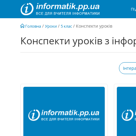
Перейти
П
до
вмісту
/
/
/
Конспекти уроків
Головна
Уроки
5 клас
Конспекти уроків з інфо
Інтер