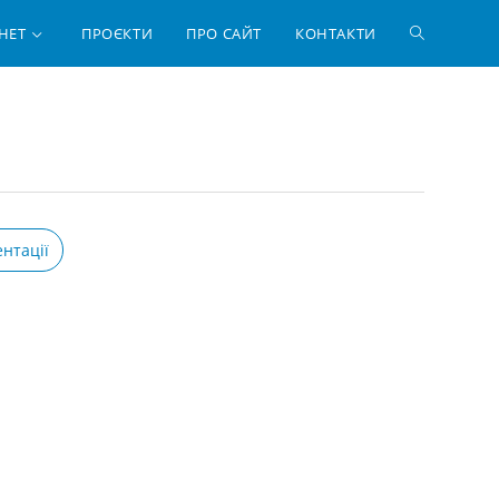
ПЕРЕМКНУ
НЕТ
ПРОЄКТИ
ПРО САЙТ
КОНТАКТИ
ПОШУК
НА
ВЕБ-
нтації
САЙТІ