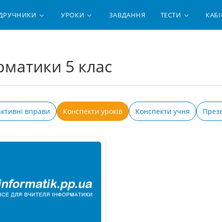
ІДРУЧНИКИ
УРОКИ
ЗАВДАННЯ
ТЕСТИ
КАБІ
рматики 5 клас
активні вправи
Конспекти уроків
Конспекти учня
Презе